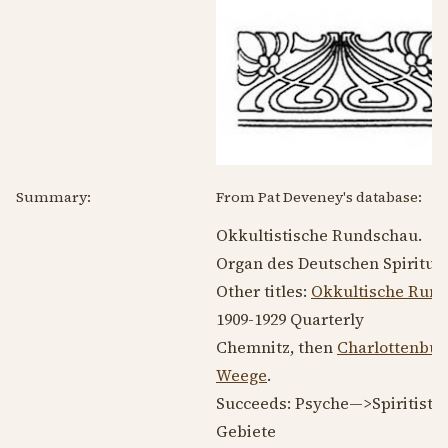
Summary:
From Pat Deveney's database:
Okkultistische Rundschau.
Organ des Deutschen Spiritua
Other titles:
Okkultische Run
1909-1929
Quarterly
Chemnitz, then
Charlottenbur
Weege
.
Succeeds: Psyche—>Spiritisti
Gebiete