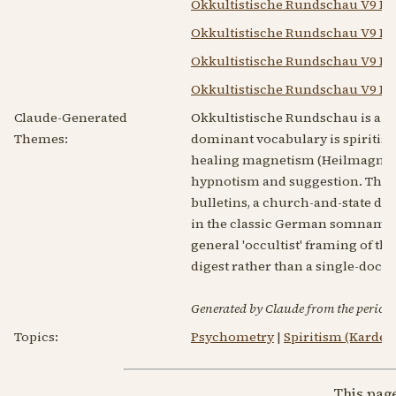
Okkultistische Rundschau V9 N9
Okkultistische Rundschau V9 N1
Okkultistische Rundschau V9 N1
Okkultistische Rundschau V9 N1
Claude-Generated
Okkultistische Rundschau is a Ge
Themes:
dominant vocabulary is spiritis
healing magnetism (Heilmagneti
hypnotism and suggestion. The 
bulletins, a church-and-state de
in the classic German somnambuli
general 'occultist' framing of th
digest rather than a single-doctr
Generated by Claude from the periodic
Topics:
Psychometry
|
Spiritism (Kardeci
This pag