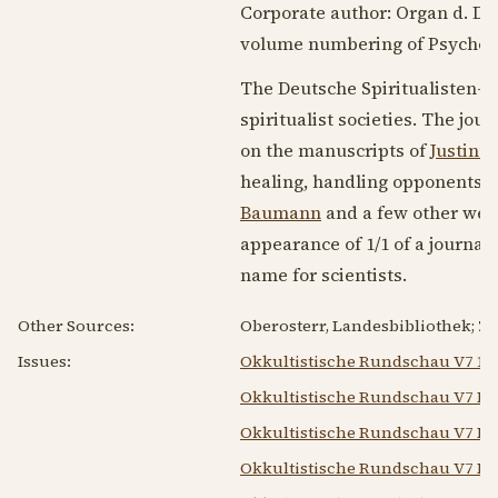
Corporate author: Organ d. De
volume numbering of Psyche—
The Deutsche Spiritualisten-B
spiritualist societies. The jou
on the manuscripts of
Justinu
healing, handling opponents o
Baumann
and a few other well
appearance of 1/1 of a journal
name for scientists.
Other Sources:
Oberosterr, Landesbibliothek; ZD
Issues:
Okkultistische Rundschau V7 19
Okkultistische Rundschau V7 N1
Okkultistische Rundschau V7 N4
Okkultistische Rundschau V7 N5