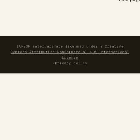
IAPSOP materials are licensed under a
Creative
Commons Attribution-NonCommercial 4.0 International
License
·
Privacy policy